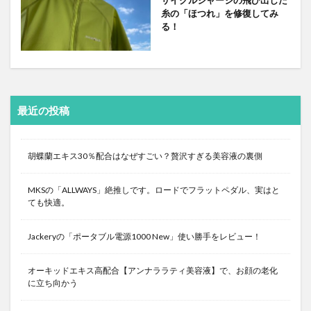
糸の「ほつれ」を修復してみ
る！
最近の投稿
胡蝶蘭エキス30％配合はなぜすごい？贅沢すぎる美容液の裏側
MKSの「ALLWAYS」絶推しです。ロードでフラットペダル、実はと
ても快適。
Jackeryの「ポータブル電源1000 New」使い勝手をレビュー！
オーキッドエキス高配合【アンナララティ美容液】で、お顔の老化
に立ち向かう