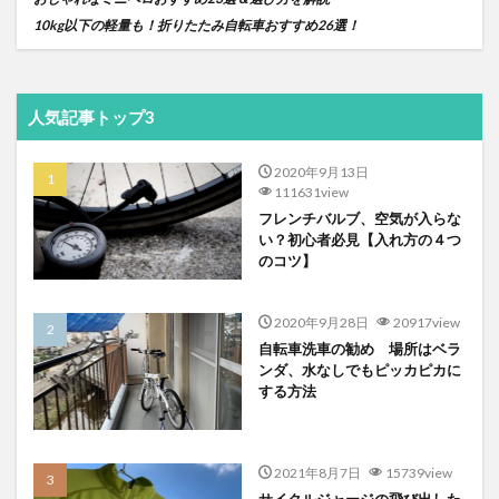
10kg
以下の軽量も！折りたたみ自転車おすすめ
26
選！
人気記事トップ3
2020年9月13日
111631view
フレンチバルブ、空気が入らな
い？初心者必見【入れ方の４つ
のコツ】
2020年9月28日
20917view
自転車洗車の勧め 場所はベラ
ンダ、水なしでもピッカピカに
する方法
2021年8月7日
15739view
サイクルジャージの飛び出した