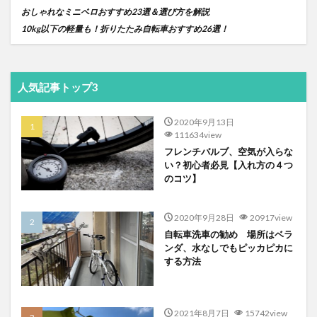
おしゃれなミニベロおすすめ
23
選＆選び方を解説
10kg
以下の軽量も！折りたたみ自転車おすすめ
26
選！
人気記事トップ3
2020年9月13日
111634view
フレンチバルブ、空気が入らな
い？初心者必見【入れ方の４つ
のコツ】
2020年9月28日
20917view
自転車洗車の勧め 場所はベラ
ンダ、水なしでもピッカピカに
する方法
2021年8月7日
15742view