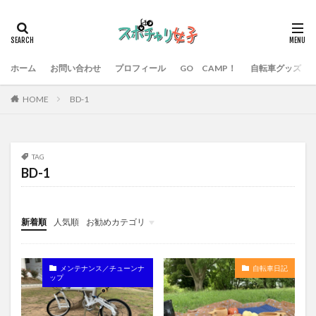
ホーム
お問い合わせ
プロフィール
GO CAMP！
自転車グッズ
HOME
BD-1
TAG
BD-1
新着順
人気順
お勧めカテゴリ
「エイジングチャリダー」の休憩所
メンテナンス／チューンナ
自転車日記
ップ