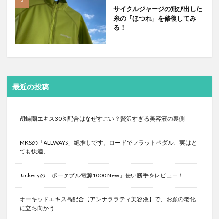
サイクルジャージの飛び出した
糸の「ほつれ」を修復してみ
る！
最近の投稿
胡蝶蘭エキス30％配合はなぜすごい？贅沢すぎる美容液の裏側
MKSの「ALLWAYS」絶推しです。ロードでフラットペダル、実はと
ても快適。
Jackeryの「ポータブル電源1000 New」使い勝手をレビュー！
オーキッドエキス高配合【アンナララティ美容液】で、お顔の老化
に立ち向かう